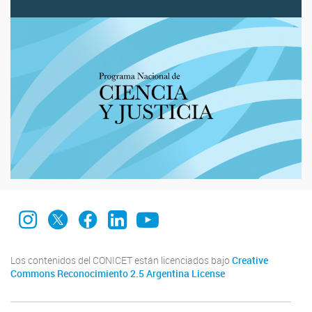
INEDES Instagram
INEDES X
INEDES Facebook
INEDES LinkedIn
INEDES YouTube
Los contenidos del CONICET están licenciados bajo
Creative
Commons Reconocimiento 2.5 Argentina License