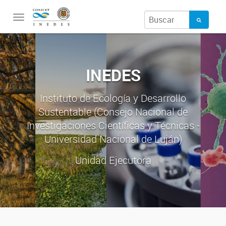
Toggle
navigation
INEDES
Instituto de Ecología y Desarrollo
Sustentable (Consejo Nacional de
Investigaciones Científicas y Técnicas -
Universidad Nacional de Luján)
Unidad Ejecutora